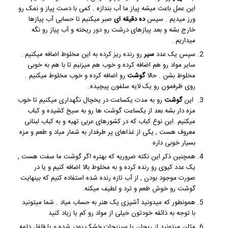
این عمل باعث میشه پیاز ما آب بندازه . کمی با دست پیاز و نمک رو
ورز میدیم . سپس
ده دقیقه ای
صبر میکنیم تا حسابی آب پیازها
خارج بشه و بعد پیازهای درشت رو دور ریخته و آب پیاز رو نگه
میداریم .
سپس یک عدد
سیر
رو رنده ریز کرده به این مخلوط اضافه میکنیم .
سایر مواد رو هم اضافه کرده و خوب هم میزنیم تا با هم به خوبی
مخلوط بشن . حالا
گوشت
رو اضافه کرده و خوب مخلوط میکنیم .
روی ظرفمون رو یک لایه سلفون پیچیده.
این
گوشت
رو به مدت یکساعت در یخچال نگهداری میکنیم تا خوب
مزه دار بشه.بعد از یکساعت گوشت ها رو به سیخ کشیده و کباب
میکنیم .این نوع کباب که در کشورهای عربی تهیه و به کباب لبنانی
معروف هست , یکی از غذاهای پر طرفدار به شمار میاد و طعم و مزه
بسیار خوبی داره
همچنین ذکر این نکته ضروریه که بهتره اگر گوشت ما سفت هست ,
یک عدد کیوی رو رنده کرده و به مخلوط بالا اضافه کنیم و یا در
صورت موجود بودن , از آب تازه رنده شده استفاده کنیم که بینهایت
گوشت رو خوش طعم و ترد و لطیف میکنه.
همونطور که میدونید آشپزی یک هنر به حساب میاد . شما میتونید
با توجه به ذائقه خودتون خیلی از مواد رو کم یا زیاد کنید
مثلن میتونید از ریحان یا سبزیجات خشک پودر شده و یا فلفل دلمه