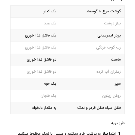
گوشت مرغ یا گوسفند
یک کیلو
پیاز درشت
یک عدد
پودر لیموعمانی
یک قاشق غذا خوری
رب گوجه فرنگی
یک قاشق غذا خوری
ماست
دو قاشق غذا خوری
زعفران آب کرده
دو قاشق غذا خوری
سیر
یک حبه
روغن زیتون
یک فنجان
فلفل سیاه فلفل قرمز و نمک
به مقدار دلخواه
طرز تهیه
ابتدا
پیاز
رو درشت خرد میکنیم و سپس با نمک مخلوط میکنیم .